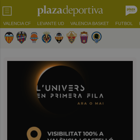
VALENCIA CF
LEVANTE UD
VALENCIA BASKET
FUTBOL