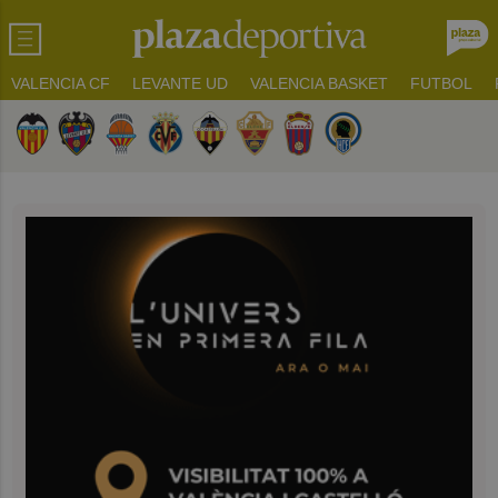
VALENCIA CF
LEVANTE UD
VALENCIA BASKET
FUTBOL