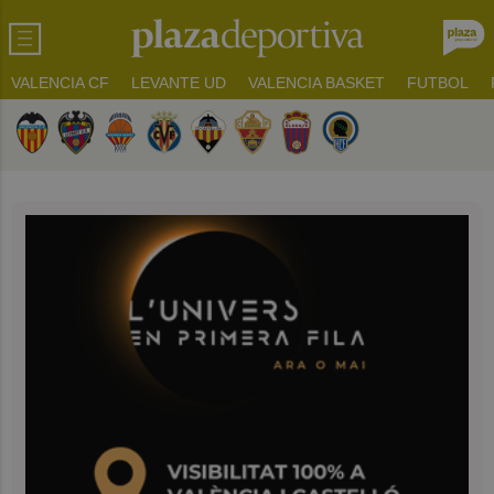
VALENCIA CF
LEVANTE UD
VALENCIA BASKET
FUTBOL