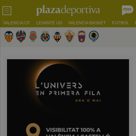
VALENCIA CF
LEVANTE UD
VALENCIA BASKET
FUTBOL