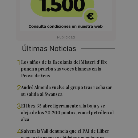
Últimas Noticias
1
Los niños de la Escolania del Misteri d'Elx
ponen a prueba sus voces blancas en la
Prova de Veus
2
André Almeida vuelve al grupo tras rechazar
su salida al Swansea
3
El Ibex 35 abre ligeramente a la baja y se
aleja de los 20.200 puntos, con el petróleo al
alza
4
Salvem la Vall denuncia que el PAI de Llíber
avanza sin recursos hídricos mientras se