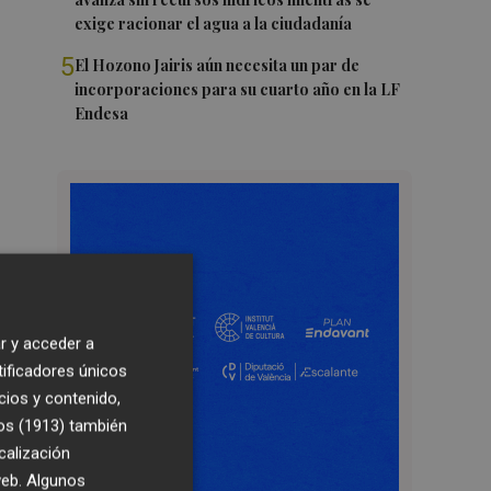
exige racionar el agua a la ciudadanía
5
El Hozono Jairis aún necesita un par de
incorporaciones para su cuarto año en la LF
Endesa
r y acceder a
tificadores únicos
cios y contenido,
os (1913)
también
calización
 web. Algunos