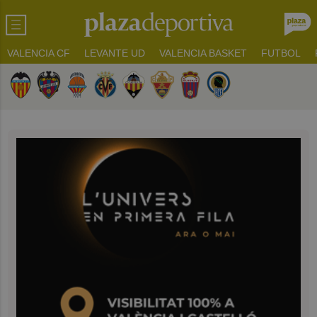
VALENCIA CF
LEVANTE UD
VALENCIA BASKET
FUTBOL