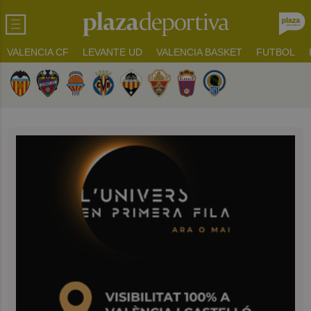
VALENCIA CF
LEVANTE UD
VALENCIA BASKET
FUTBOL