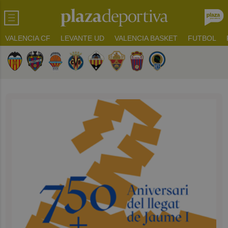
VALENCIA CF
LEVANTE UD
VALENCIA BASKET
FUTBOL