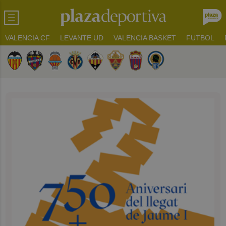
VALENCIA CF
LEVANTE UD
VALENCIA BASKET
FUTBOL