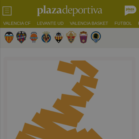
VALENCIA CF
LEVANTE UD
VALENCIA BASKET
FUTBOL