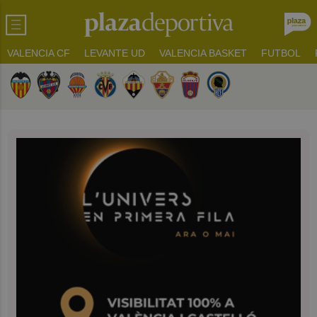
VALENCIA CF
LEVANTE UD
VALENCIA BASKET
FUTBOL