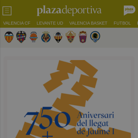
VALENCIA CF
LEVANTE UD
VALENCIA BASKET
FUTBOL