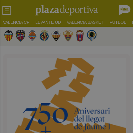
VALENCIA CF
LEVANTE UD
VALENCIA BASKET
FUTBOL