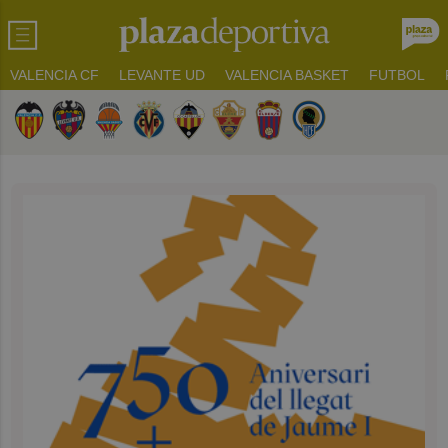
VALENCIA CF
LEVANTE UD
VALENCIA BASKET
FUTBOL