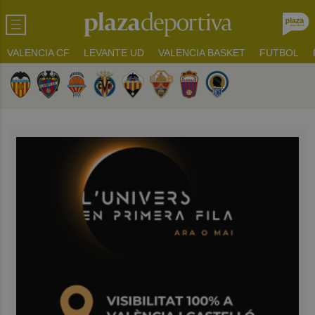
VALENCIA CF
LEVANTE UD
VALENCIA BASKET
FUTBOL