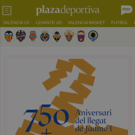
VALENCIA CF
LEVANTE UD
VALENCIA BASKET
FUTBOL