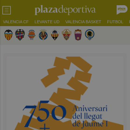
VALENCIA CF
LEVANTE UD
VALENCIA BASKET
FUTBOL