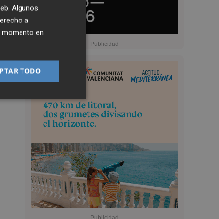
 web. Algunos
derecho a
ier momento en
PTAR TODO