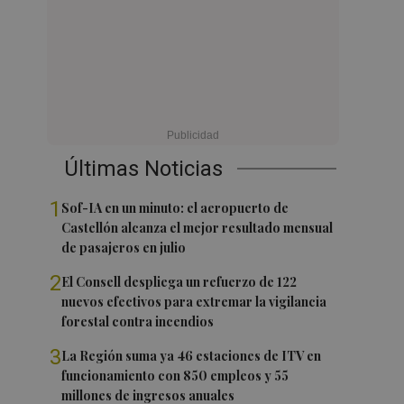
Últimas Noticias
1
Sof-IA en un minuto: el aeropuerto de
Castellón alcanza el mejor resultado mensual
de pasajeros en julio
2
El Consell despliega un refuerzo de 122
nuevos efectivos para extremar la vigilancia
forestal contra incendios
3
La Región suma ya 46 estaciones de ITV en
funcionamiento con 850 empleos y 55
millones de ingresos anuales