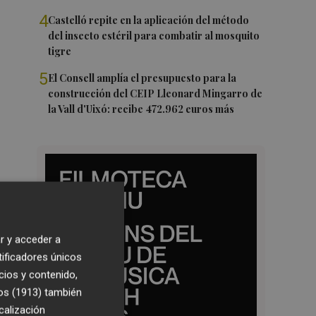
4
Castelló repite en la aplicación del método
del insecto estéril para combatir al mosquito
tigre
5
El Consell amplía el presupuesto para la
construcción del CEIP Lleonard Mingarro de
la Vall d'Uixó: recibe 472.962 euros más
r y acceder a
tificadores únicos
cios y contenido,
os (1913)
también
calización