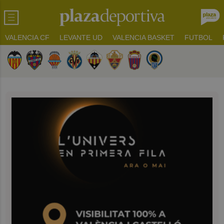
VALENCIA CF
LEVANTE UD
VALENCIA BASKET
FUTBOL