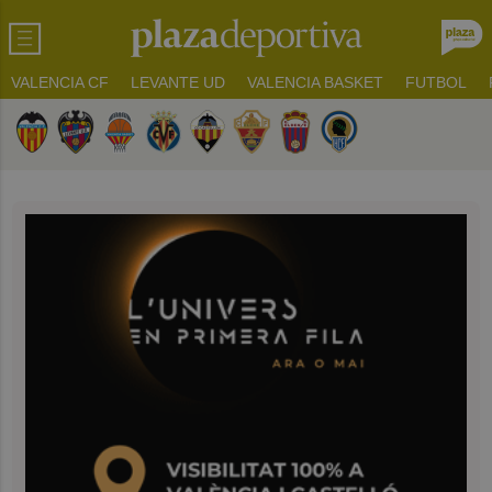
VALENCIA CF
LEVANTE UD
VALENCIA BASKET
FUTBOL