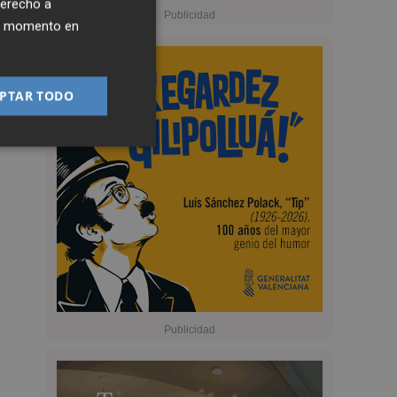
derecho a
ier momento en
PTAR TODO