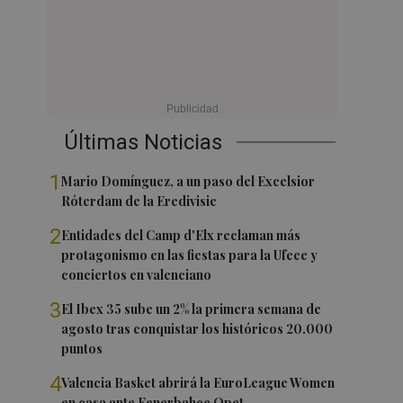
Últimas Noticias
1
Mario Domínguez, a un paso del Excelsior
Róterdam de la Eredivisie
2
Entidades del Camp d'Elx reclaman más
protagonismo en las fiestas para la Ufece y
conciertos en valenciano
3
El Ibex 35 sube un 2% la primera semana de
agosto tras conquistar los históricos 20.000
puntos
4
Valencia Basket abrirá la EuroLeague Women
en casa ante Fenerbahce Opet