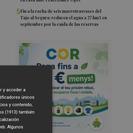
5
Fin a la racha de seis macrotrasvases del
Tajo al Segura: reducen el agua a 27 hm3 en
septiembre por la caída de las reservas
r y acceder a
tificadores únicos
cios y contenido,
os (1913)
también
calización
 web. Algunos