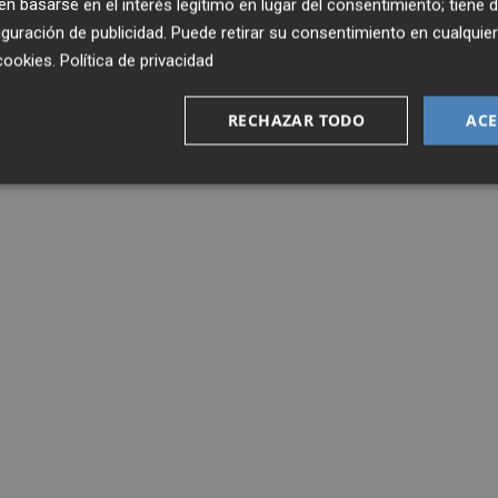
 basarse en el interés legítimo en lugar del consentimiento; tiene 
guración de publicidad
. Puede retirar su consentimiento en cualqu
cookies
.
Política de privacidad
RECHAZAR TODO
ACE