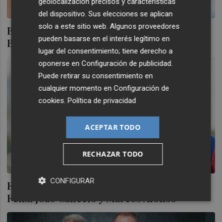
geolocalización precisos y características
del dispositivo. Sus elecciones se aplican
solo a este sitio web. Algunos proveedores
Bryan Zaragoza prefiere el Valencia al
pueden basarse en el interés legítimo en
Barcelona
lugar del consentimiento; tiene derecho a
oponerse en
Configuración de publicidad
.
Puede retirar su consentimiento en
cualquier momento en
Configuración de
cookies
.
Política de privacidad
ACEPTAR TODO
RECHAZAR TODO
CONFIGURAR
El Barcelona confirma las salidas de Joao
Félix, Joao Cancelo y Marcos Alonso