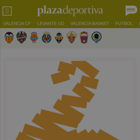
VALENCIA CF
LEVANTE UD
VALENCIA BASKET
FUTBOL