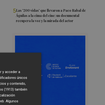
5
Las '200 vidas' que llevaron a Paco Rabal de
Águilas a la cima del cine: un documental
recupera la voz y la mirada del actor
r y acceder a
tificadores únicos
cios y contenido,
os (1913)
también
calización
 web. Algunos