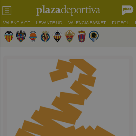
VALENCIA CF
LEVANTE UD
VALENCIA BASKET
FUTBOL