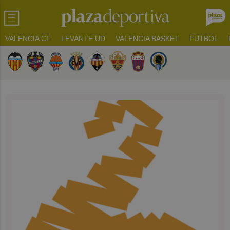
VALENCIA CF
LEVANTE UD
VALENCIA BASKET
FUTBOL