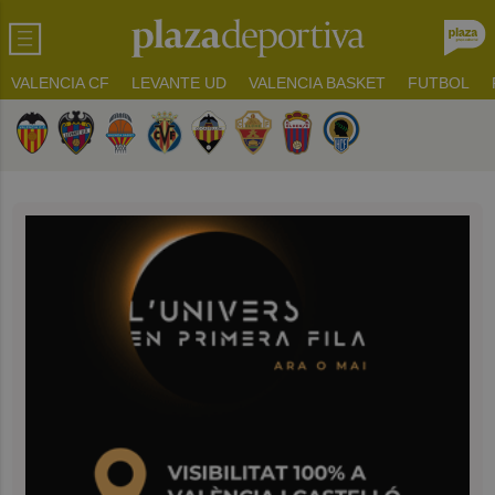
VALENCIA CF
LEVANTE UD
VALENCIA BASKET
FUTBOL