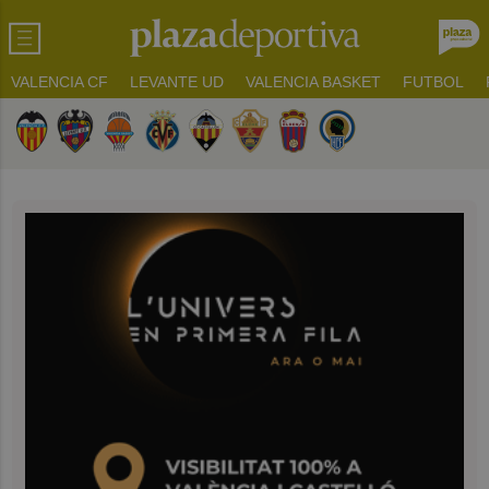
VALENCIA CF
LEVANTE UD
VALENCIA BASKET
FUTBOL