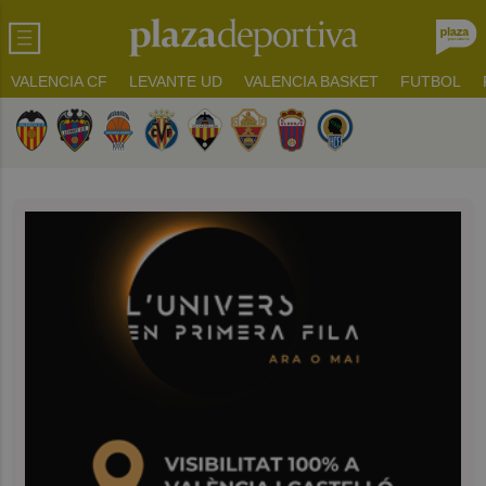
VALENCIA CF
LEVANTE UD
VALENCIA BASKET
FUTBOL