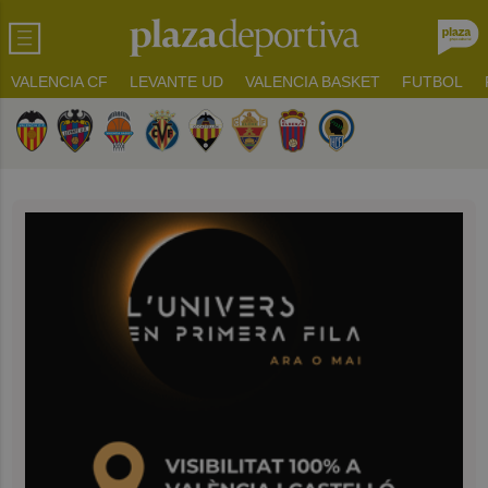
VALENCIA CF
LEVANTE UD
VALENCIA BASKET
FUTBOL