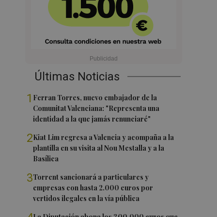
Últimas Noticias
1
Ferran Torres, nuevo embajador de la
Comunitat Valenciana: "Representa una
identidad a la que jamás renunciaré"
2
Kiat Lim regresa a Valencia y acompaña a la
plantilla en su visita al Nou Mestalla y a la
Basílica
3
Torrent sancionará a particulares y
empresas con hasta 2.000 euros por
vertidos ilegales en la vía pública
La Diputación abona los 300.000 euros que