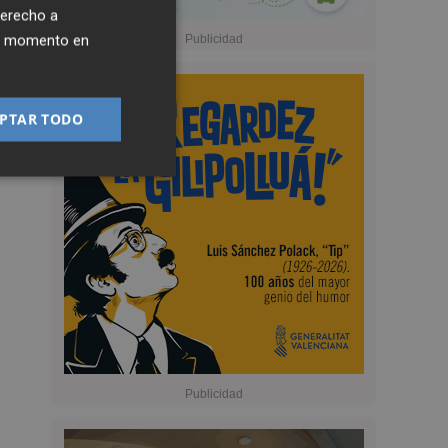
derecho a
ier momento en
PTAR TODO