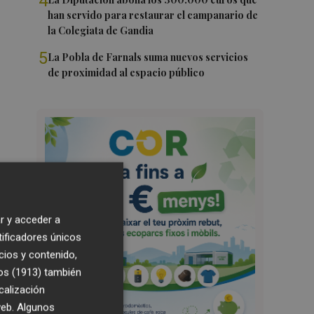
4
han servido para restaurar el campanario de
la Colegiata de Gandia
5
La Pobla de Farnals suma nuevos servicios
de proximidad al espacio público
r y acceder a
tificadores únicos
cios y contenido,
os (1913)
también
calización
 web. Algunos