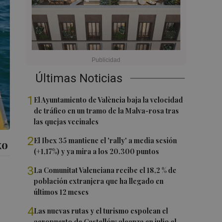
Últimas Noticias
1
El Ayuntamiento de València baja la velocidad
de tráfico en un tramo de la Malva-rosa tras
las quejas vecinales
2
El Ibex 35 mantiene el 'rally' a media sesión
xo
(+1,17%) y ya mira a los 20.300 puntos
3
La Comunitat Valenciana recibe el 18,2 % de
población extranjera que ha llegado en
últimos 12 meses
4
Las nuevas rutas y el turismo espolean el
aeropuerto de Castellón: alcanza en julio el