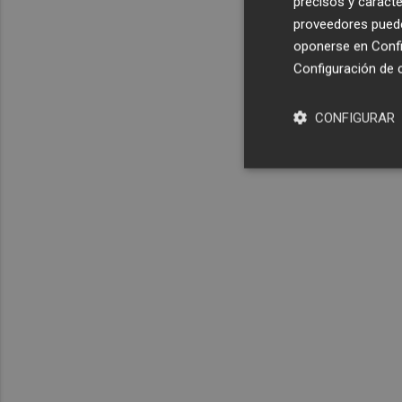
precisos y caracte
proveedores pueden
oponerse en
Confi
Configuración de 
CONFIGURAR