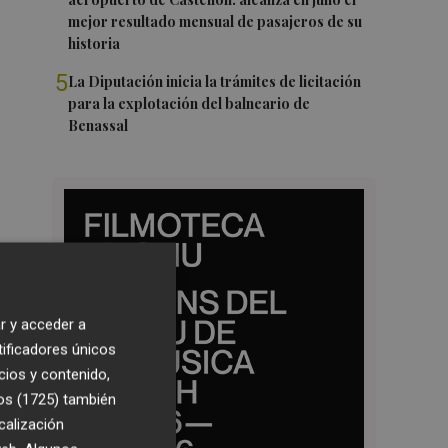
mejor resultado mensual de pasajeros de su
historia
5
La Diputación inicia la trámites de licitación
para la explotación del balneario de
Benassal
r y acceder a
tificadores únicos
cios y contenido,
os (1725)
también
calización