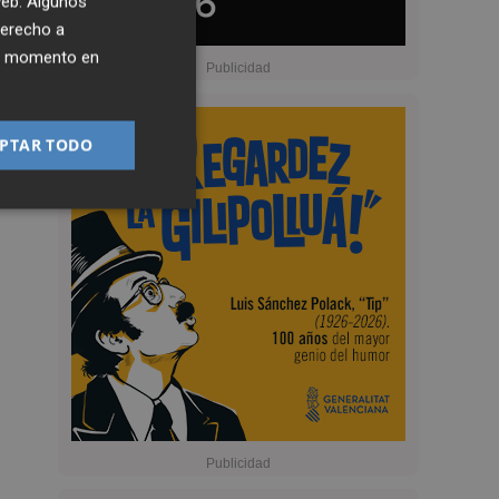
 web. Algunos
derecho a
ier momento en
PTAR TODO