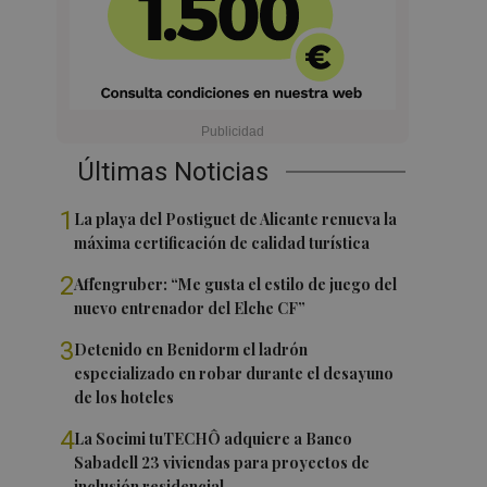
Últimas Noticias
1
La playa del Postiguet de Alicante renueva la
máxima certificación de calidad turística
2
Affengruber: “Me gusta el estilo de juego del
nuevo entrenador del Elche CF”
3
Detenido en Benidorm el ladrón
especializado en robar durante el desayuno
de los hoteles
4
La Socimi tuTECHÔ adquiere a Banco
Sabadell 23 viviendas para proyectos de
inclusión residencial