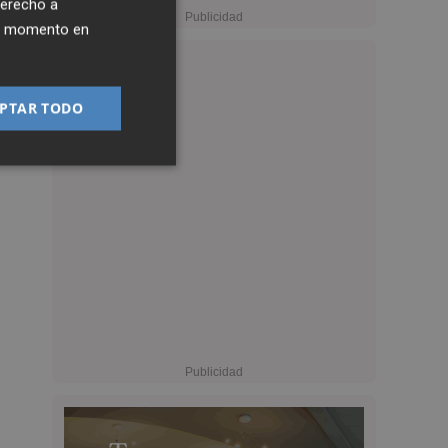
derecho a
ier momento en
PTAR TODO