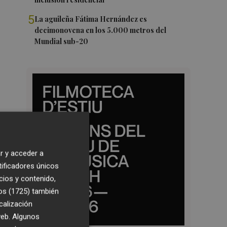
5
La aguileña Fátima Hernández es
decimonovena en los 5.000 metros del
Mundial sub-20
r y acceder a
tificadores únicos
cios y contenido,
os (1725)
también
calización
 web. Algunos