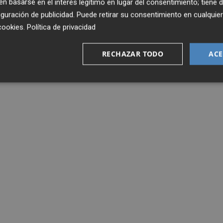
 basarse en el interés legítimo en lugar del consentimiento; tiene 
guración de publicidad
. Puede retirar su consentimiento en cualqu
cookies
.
Política de privacidad
RECHAZAR TODO
ACE