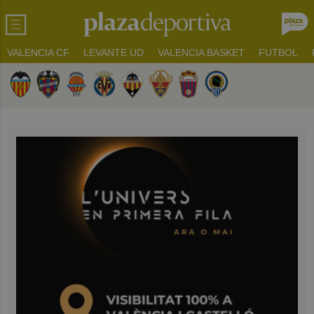
VALENCIA CF
LEVANTE UD
VALENCIA BASKET
FUTBOL