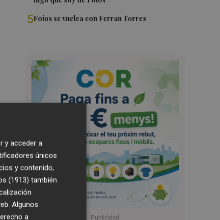
5
Foios se vuelca con Ferran Torres
r y acceder a
tificadores únicos
cios y contenido,
os (1913)
también
calización
 web. Algunos
derecho a