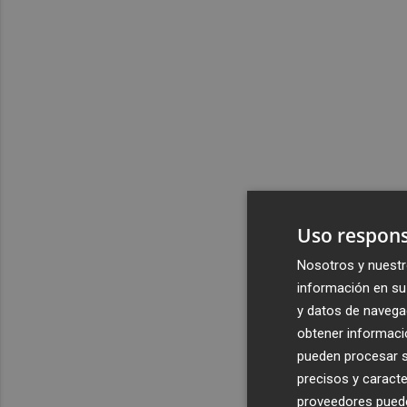
Uso respons
Nosotros y nuestr
información en su 
y datos de navega
obtener informació
pueden procesar su
precisos y caracte
proveedores pueden