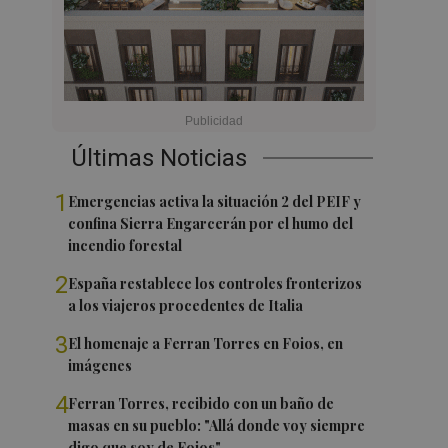
Últimas Noticias
1
Emergencias activa la situación 2 del PEIF y
confina Sierra Engarcerán por el humo del
incendio forestal
2
España restablece los controles fronterizos
a los viajeros procedentes de Italia
3
El homenaje a Ferran Torres en Foios, en
imágenes
4
Ferran Torres, recibido con un baño de
masas en su pueblo: "Allá donde voy siempre
digo que soy de Foios"