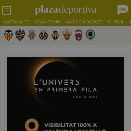
VALENCIA CF
LEVANTE UD
VALENCIA BASKET
FUTBOL