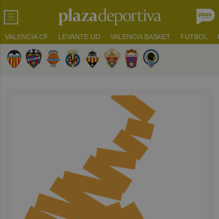
VALENCIA CF
LEVANTE UD
VALENCIA BASKET
FUTBOL