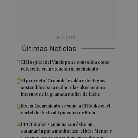
Últimas Noticias
1
El Hospital del Vinalopó se consolida como
referente en la atención al nacimiento
2
El proyecto 'Gramola' evalúa estrategias
sostenibles para reducir las alteraciones
internas de la granada mollar de Elche
3
María Escarmiento se suma a El Kanka en el
cartel del festival Epicentro de Mula
4
UPCT Makers culmina con éxito un
catamarán para monitorizar el Mar Menor y
ya prepara un dron submarino autónomo