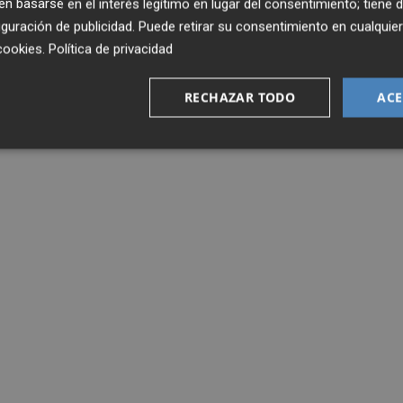
 basarse en el interés legítimo en lugar del consentimiento; tiene 
guración de publicidad
. Puede retirar su consentimiento en cualqu
cookies
.
Política de privacidad
RECHAZAR TODO
ACE