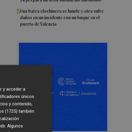
5
Una batea clochinera se hunde y otra sufre
daños en un incidente con un buque en el
puerto de Valencia
r y acceder a
tificadores únicos
cios y contenido,
os (1725)
también
calización
 web. Algunos