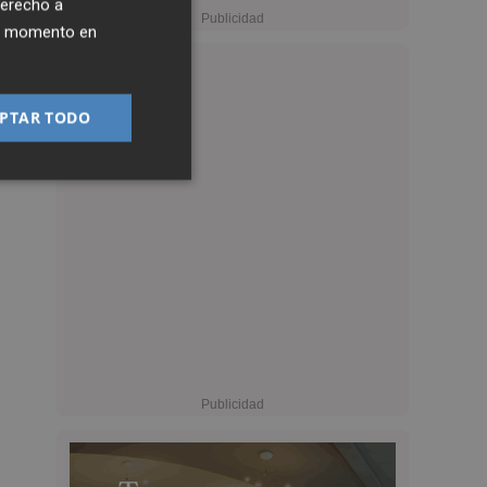
derecho a
ier momento en
PTAR TODO