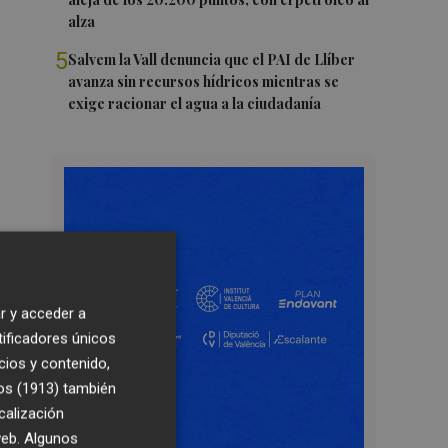
alza
5
Salvem la Vall denuncia que el PAI de Llíber
avanza sin recursos hídricos mientras se
exige racionar el agua a la ciudadanía
r y acceder a
tificadores únicos
cios y contenido,
os (1913)
también
calización
 web. Algunos