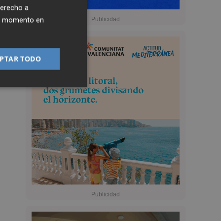
derecho a
ier momento en
PTAR TODO