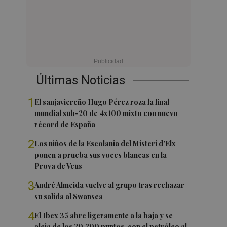
Últimas Noticias
1
El sanjaviereño Hugo Pérez roza la final
mundial sub-20 de 4x100 mixto con nuevo
récord de España
2
Los niños de la Escolania del Misteri d'Elx
ponen a prueba sus voces blancas en la
Prova de Veus
3
André Almeida vuelve al grupo tras rechazar
su salida al Swansea
4
El Ibex 35 abre ligeramente a la baja y se
aleja de los 20.200 puntos, con el petróleo al