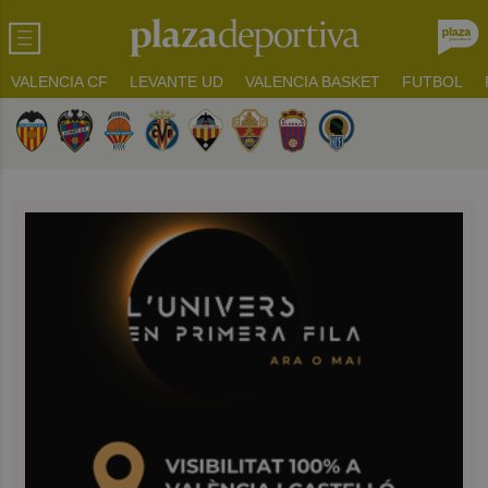
VALENCIA CF
LEVANTE UD
VALENCIA BASKET
FUTBOL