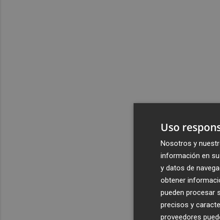
Uso respons
Nosotros y nuestr
información en su 
y datos de navega
obtener informació
pueden procesar su
precisos y caracte
proveedores pueden