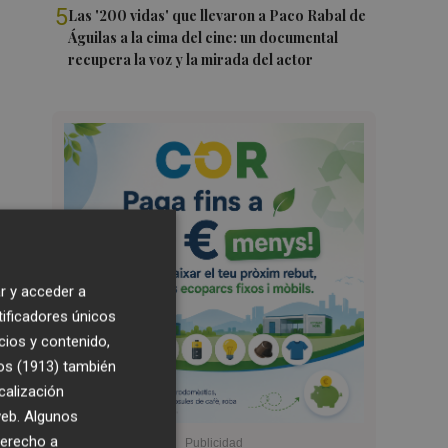
5
Las '200 vidas' que llevaron a Paco Rabal de
Águilas a la cima del cine: un documental
recupera la voz y la mirada del actor
r y acceder a
tificadores únicos
cios y contenido,
os (1913)
también
calización
 web. Algunos
derecho a