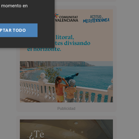
ier momento en
PTAR TODO