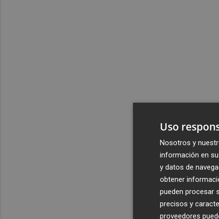
Uso respons
Nosotros y nuestr
información en su 
y datos de navega
obtener informació
pueden procesar su
precisos y caracte
proveedores pueden