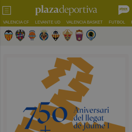
VALENCIA CF
LEVANTE UD
VALENCIA BASKET
FUTBOL