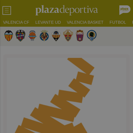
VALENCIA CF
LEVANTE UD
VALENCIA BASKET
FUTBOL