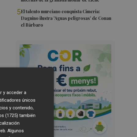
5
El talento murciano conquista Cimeria:
Dagnino ilustra 'Aguas peligrosas' de Conan
el Bárbaro
r y acceder a
tificadores únicos
cios y contenido,
os (1725)
también
calización
 web. Algunos