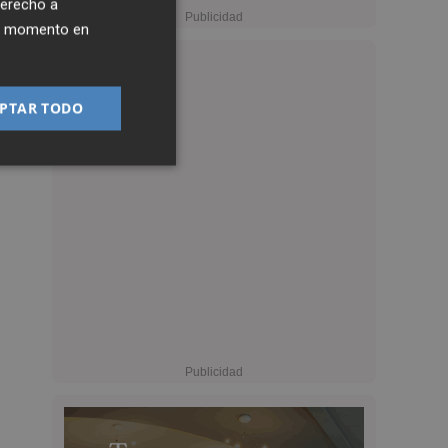
derecho a
ier momento en
PTAR TODO