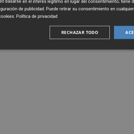
 basarse en el interés legítimo en lugar del consentimiento; tiene 
guración de publicidad
. Puede retirar su consentimiento en cualqu
cookies
.
Política de privacidad
RECHAZAR TODO
ACE