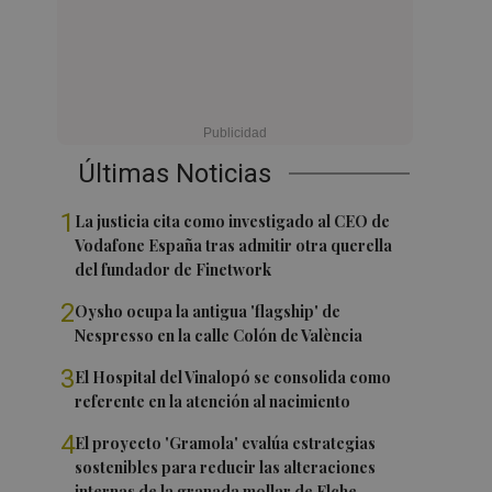
Últimas Noticias
1
La justicia cita como investigado al CEO de
Vodafone España tras admitir otra querella
del fundador de Finetwork
2
Oysho ocupa la antigua 'flagship' de
Nespresso en la calle Colón de València
3
El Hospital del Vinalopó se consolida como
referente en la atención al nacimiento
4
El proyecto 'Gramola' evalúa estrategias
sostenibles para reducir las alteraciones
internas de la granada mollar de Elche