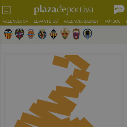
VALENCIA CF
LEVANTE UD
VALENCIA BASKET
FUTBOL