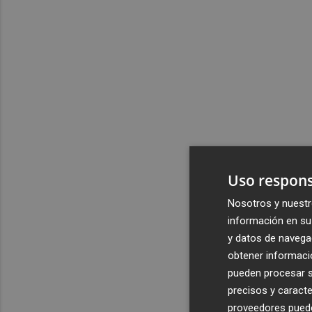
Uso respons
Nosotros y nuestr
información en su 
y datos de navega
obtener informació
pueden procesar su
precisos y caracte
proveedores pueden