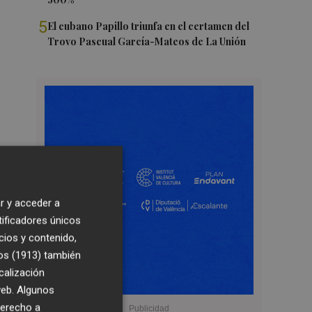
5
El cubano Papillo triunfa en el certamen del
Trovo Pascual García-Mateos de La Unión
r y acceder a
tificadores únicos
cios y contenido,
os (1913)
también
calización
 web. Algunos
derecho a