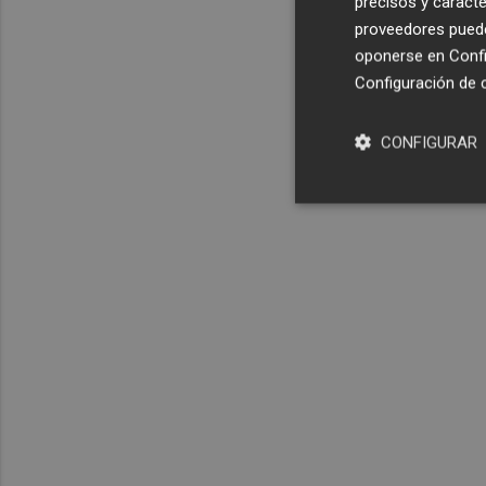
precisos y caracte
proveedores pueden
oponerse en
Confi
Configuración de 
CONFIGURAR