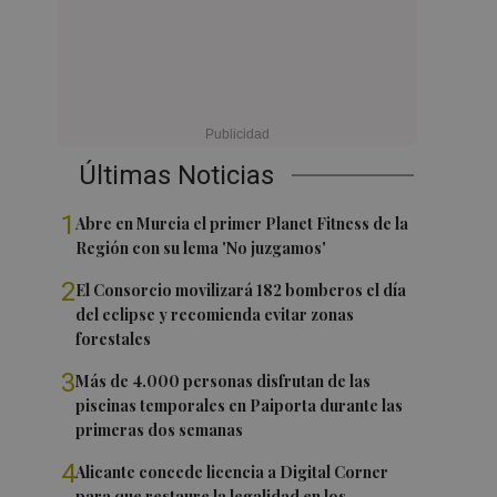
Últimas Noticias
1
Abre en Murcia el primer Planet Fitness de la
Región con su lema 'No juzgamos'
2
El Consorcio movilizará 182 bomberos el día
del eclipse y recomienda evitar zonas
forestales
3
Más de 4.000 personas disfrutan de las
piscinas temporales en Paiporta durante las
primeras dos semanas
4
Alicante concede licencia a Digital Corner
para que restaure la legalidad en los