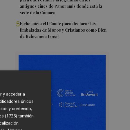
antiguos cines de Panoramis donde está la
sede de la Cámara
5
Elche inicia el trámite para declarar las
Embajadas de Moros y Cristianos como Bien
de Relevancia Local
r y acceder a
tificadores únicos
cios y contenido,
os (1725)
también
calización