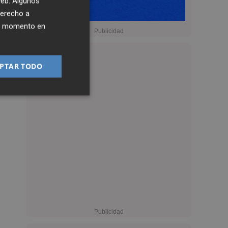
 web. Algunos
derecho a
ier momento en
PTAR TODO