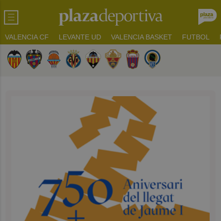
VALENCIA CF
LEVANTE UD
VALENCIA BASKET
FUTBOL