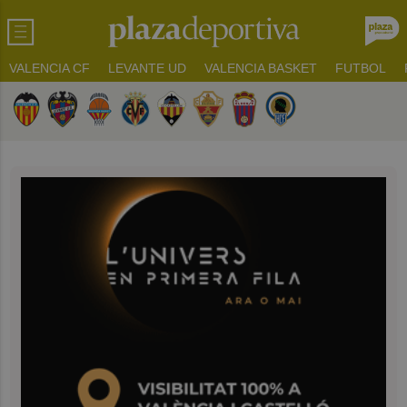
VALENCIA CF
LEVANTE UD
VALENCIA BASKET
FUTBOL