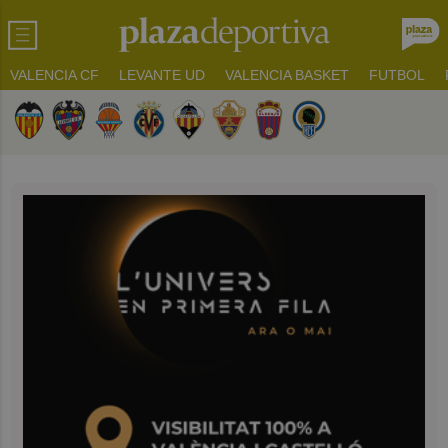
VALENCIA CF
LEVANTE UD
VALENCIA BASKET
FUTBOL